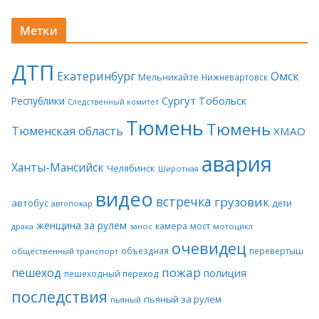
Метки
ДТП
Екатеринбург
Омск
Мельникайте
Нижневартовск
Сургут
Тобольск
Республики
Следственный комитет
Тюмень
Тюмень
Тюменская область
ХМАО
авария
Ханты-Мансийск
Челябинск
Широтная
видео
встречка
грузовик
автобус
дети
автопожар
женщина за рулем
камера
мост
драка
занос
мотоцикл
очевидец
объездная
перевертыш
общественный транспорт
пожар
пешеход
полиция
пешеходный переход
последствия
пьяный за рулем
пьяный