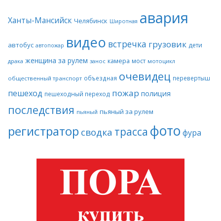
авария
Ханты-Мансийск
Челябинск
Широтная
видео
встречка
грузовик
автобус
дети
автопожар
женщина за рулем
камера
мост
драка
занос
мотоцикл
очевидец
объездная
перевертыш
общественный транспорт
пожар
пешеход
полиция
пешеходный переход
последствия
пьяный за рулем
пьяный
фото
регистратор
трасса
сводка
фура