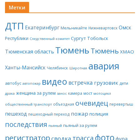
Метки
ДТП
Екатеринбург
Омск
Мельникайте
Нижневартовск
Сургут
Тобольск
Республики
Следственный комитет
Тюмень
Тюмень
Тюменская область
ХМАО
авария
Ханты-Мансийск
Челябинск
Широтная
видео
встречка
грузовик
автобус
дети
автопожар
женщина за рулем
камера
мост
драка
занос
мотоцикл
очевидец
объездная
перевертыш
общественный транспорт
пожар
пешеход
полиция
пешеходный переход
последствия
пьяный за рулем
пьяный
фото
регистратор
трасса
сводка
фура