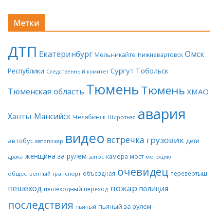
Метки
ДТП
Екатеринбург
Омск
Мельникайте
Нижневартовск
Сургут
Тобольск
Республики
Следственный комитет
Тюмень
Тюмень
Тюменская область
ХМАО
авария
Ханты-Мансийск
Челябинск
Широтная
видео
встречка
грузовик
автобус
дети
автопожар
женщина за рулем
камера
мост
драка
занос
мотоцикл
очевидец
объездная
перевертыш
общественный транспорт
пожар
пешеход
полиция
пешеходный переход
последствия
пьяный за рулем
пьяный