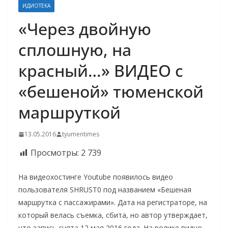
ИДИОТЕКА
«Через двойную
сплошную, на
красный…» ВИДЕО с
«бешеной» тюменской
маршруткой
13.05.2016
tyumentimes
Просмотры:
2 739
На видеохостинге Youtube появилось видео
пользователя SHRUST0 под названием «Бешеная
маршрутка с пассажирами». Дата на регистраторе, на
который велась съемка, сбита, но автор утверждает,
что запись снята 12 мая 2016 года. На ролике видно,