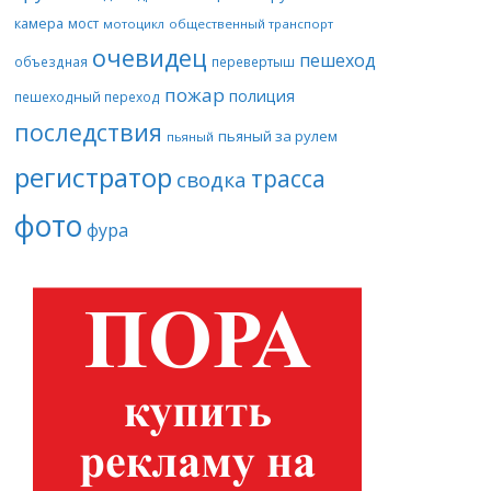
камера
мост
мотоцикл
общественный транспорт
очевидец
пешеход
объездная
перевертыш
пожар
полиция
пешеходный переход
последствия
пьяный за рулем
пьяный
регистратор
трасса
сводка
фото
фура