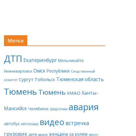
Метки
ДТП
Екатеринбург
Мельникайте
Омск
Республики
Нижневартовск
Следственный
Тюменская область
Сургут
Тобольск
комитет
Тюмень
Тюмень
Ханты-
ХМАО
авария
Мансийск
Челябинск
Широтная
видео
встречка
автобус
автопожар
грузовик
женщина за рулем
дети
драка
занос