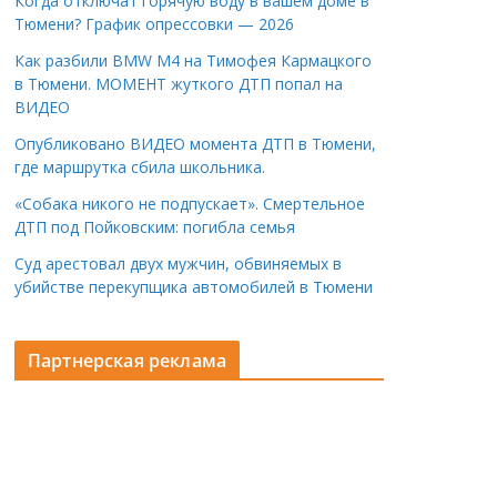
Когда отключат горячую воду в вашем доме в
Тюмени? График опрессовки — 2026
Как разбили BMW M4 на Тимофея Кармацкого
в Тюмени. МОМЕНТ жуткого ДТП попал на
ВИДЕО
Опубликовано ВИДЕО момента ДТП в Тюмени,
где маршрутка сбила школьника.
«Собака никого не подпускает». Смертельное
ДТП под Пойковским: погибла семья
Суд арестовал двух мужчин, обвиняемых в
убийстве перекупщика автомобилей в Тюмени
Партнерская реклама