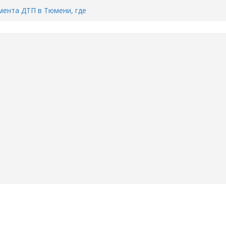
ента ДТП в Тюмени, где
ка.
сь список и график работы
юмени
Адреса пунктов бесплатного
воду в вашем доме в Тюмени?
6
Тимофея Кармацкого в Тюмени.
пал на ВИДЕО