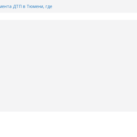
ента ДТП в Тюмени, где
ка.
сь список и график работы
юмени
Адреса пунктов бесплатного
воду в вашем доме в Тюмени?
6
Тимофея Кармацкого в Тюмени.
пал на ВИДЕО