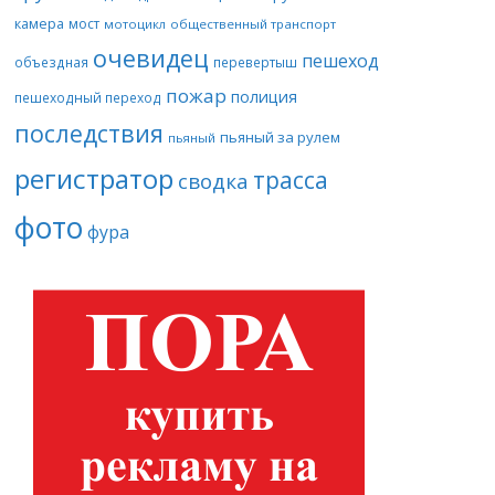
камера
мост
мотоцикл
общественный транспорт
очевидец
пешеход
объездная
перевертыш
пожар
полиция
пешеходный переход
последствия
пьяный за рулем
пьяный
регистратор
трасса
сводка
фото
фура