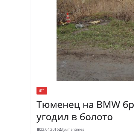
ДТП
Тюменец на BMW бра
угодил в болото
22.04.2016
tyumentimes