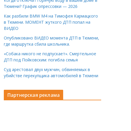
Когда отключат горячую воду в вашем доме в
Тюмени? График опрессовки — 2026
Как разбили BMW M4 на Тимофея Кармацкого
в Тюмени. МОМЕНТ жуткого ДТП попал на
ВИДЕО
Опубликовано ВИДЕО момента ДТП в Тюмени,
где маршрутка сбила школьника.
«Собака никого не подпускает». Смертельное
ДТП под Пойковским: погибла семья
Суд арестовал двух мужчин, обвиняемых в
убийстве перекупщика автомобилей в Тюмени
Партнерская реклама