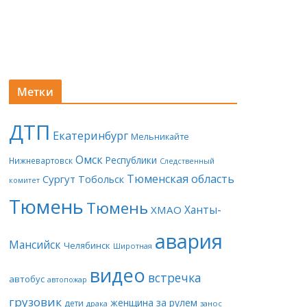
Метки
ДТП
Екатеринбург
Мельникайте
Омск
Республики
Нижневартовск
Следственный
Тюменская область
Сургут
Тобольск
комитет
Тюмень
Тюмень
Ханты-
ХМАО
авария
Мансийск
Челябинск
Широтная
видео
встречка
автобус
автопожар
грузовик
женщина за рулем
дети
драка
занос