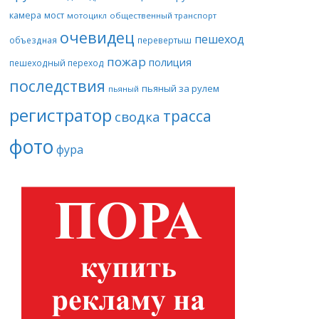
камера
мост
мотоцикл
общественный транспорт
очевидец
пешеход
объездная
перевертыш
пожар
полиция
пешеходный переход
последствия
пьяный за рулем
пьяный
регистратор
трасса
сводка
фото
фура