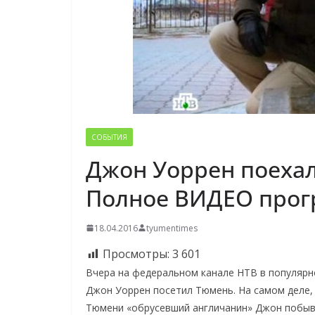
СОБЫТИЯ
Джон Уоррен поехал
Полное ВИДЕО про
18.04.2016
tyumentimes
Просмотры:
3 601
Вчера на федеральном канале НТВ в популяр
Джон Уоррен посетил Тюмень. На самом деле,
Тюмени «обрусевший англичанин» Джон побыва