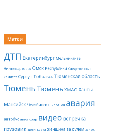
Метки
ДТП
Екатеринбург
Мельникайте
Омск
Республики
Нижневартовск
Следственный
Тюменская область
Сургут
Тобольск
комитет
Тюмень
Тюмень
Ханты-
ХМАО
авария
Мансийск
Челябинск
Широтная
видео
встречка
автобус
автопожар
грузовик
женщина за рулем
дети
драка
занос