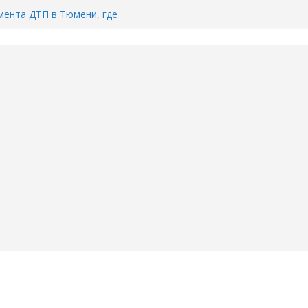
ента ДТП в Тюмени, где
ка.
сь список и график работы
юмени
Адреса пунктов бесплатного
воду в вашем доме в Тюмени?
6
Тимофея Кармацкого в Тюмени.
пал на ВИДЕО