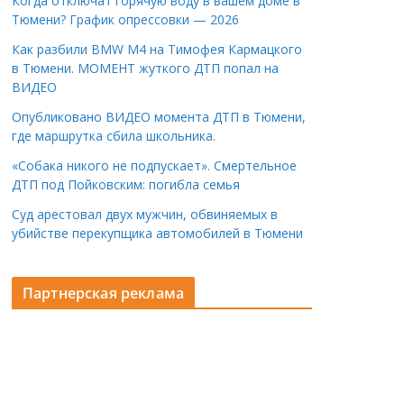
Когда отключат горячую воду в вашем доме в
Тюмени? График опрессовки — 2026
Как разбили BMW M4 на Тимофея Кармацкого
в Тюмени. МОМЕНТ жуткого ДТП попал на
ВИДЕО
Опубликовано ВИДЕО момента ДТП в Тюмени,
где маршрутка сбила школьника.
«Собака никого не подпускает». Смертельное
ДТП под Пойковским: погибла семья
Суд арестовал двух мужчин, обвиняемых в
убийстве перекупщика автомобилей в Тюмени
Партнерская реклама