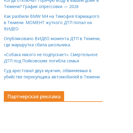
Когда отключат горячую воду в вашем доме в
Тюмени? График опрессовки — 2026
Как разбили BMW M4 на Тимофея Кармацкого
в Тюмени. МОМЕНТ жуткого ДТП попал на
ВИДЕО
Опубликовано ВИДЕО момента ДТП в Тюмени,
где маршрутка сбила школьника.
«Собака никого не подпускает». Смертельное
ДТП под Пойковским: погибла семья
Суд арестовал двух мужчин, обвиняемых в
убийстве перекупщика автомобилей в Тюмени
Партнерская реклама