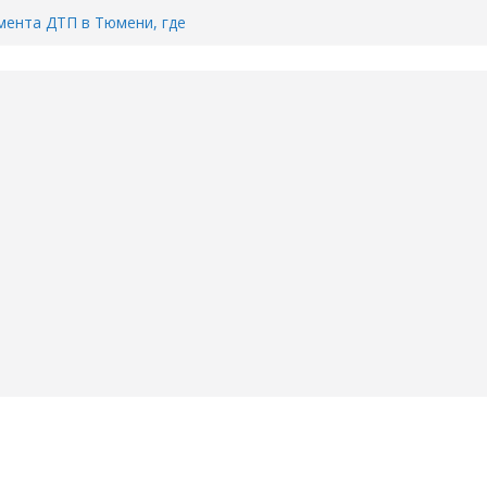
ента ДТП в Тюмени, где
ка.
сь список и график работы
юмени
Адреса пунктов бесплатного
воду в вашем доме в Тюмени?
6
Тимофея Кармацкого в Тюмени.
пал на ВИДЕО