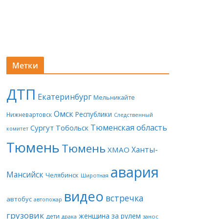
Метки
ДТП
Екатеринбург
Мельникайте
Омск
Республики
Нижневартовск
Следственный
Тюменская область
Сургут
Тобольск
комитет
Тюмень
Тюмень
Ханты-
ХМАО
авария
Мансийск
Челябинск
Широтная
видео
встречка
автобус
автопожар
грузовик
женщина за рулем
дети
драка
занос