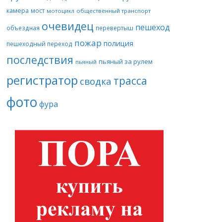
камера
мост
мотоцикл
общественный транспорт
очевидец
пешеход
объездная
перевертыш
пожар
полиция
пешеходный переход
последствия
пьяный за рулем
пьяный
регистратор
трасса
сводка
фото
фура