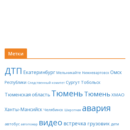
Метки
ДТП
Екатеринбург
Омск
Мельникайте
Нижневартовск
Сургут
Тобольск
Республики
Следственный комитет
Тюмень
Тюмень
Тюменская область
ХМАО
авария
Ханты-Мансийск
Челябинск
Широтная
видео
встречка
грузовик
автобус
дети
автопожар