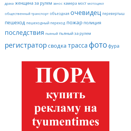
женщина за рулем
камера
мост
драка
занос
мотоцикл
очевидец
объездная
перевертыш
общественный транспорт
пожар
пешеход
полиция
пешеходный переход
последствия
пьяный за рулем
пьяный
фото
регистратор
трасса
сводка
фура