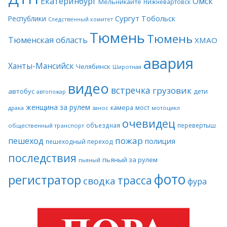
Екатеринбург
Омск
Мельникайте
Нижневартовск
Сургут
Тобольск
Республики
Следственный комитет
Тюмень
Тюмень
Тюменская область
ХМАО
авария
Ханты-Мансийск
Челябинск
Широтная
видео
встречка
грузовик
автобус
дети
автопожар
женщина за рулем
камера
мост
драка
занос
мотоцикл
очевидец
объездная
перевертыш
общественный транспорт
пожар
пешеход
полиция
пешеходный переход
последствия
пьяный за рулем
пьяный
фото
регистратор
трасса
сводка
фура