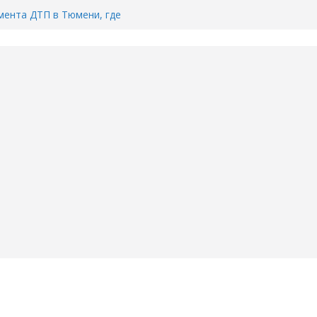
ента ДТП в Тюмени, где
ка.
сь список и график работы
юмени
Адреса пунктов бесплатного
воду в вашем доме в Тюмени?
6
Тимофея Кармацкого в Тюмени.
пал на ВИДЕО