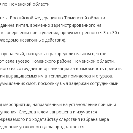
Ф по Тюменской области.
тета Российской Федерации по Тюменской области
данина Китая, временно зарегистрированного на
в совершении преступления, предусмотренного ч.3 ст.30 п.
 заведомо незаконные действия).
дозреваемый, находясь в распределительном центре
от села Гусево Тюменского района Тюменской области,
ного из сотрудников организации за возможность принять
ции выращиваемых им в теплицах помидоров и огурцов.
оумышленник смог, поскольку был задержан сотрудниками
д мероприятий, направленный на установление причин и
упления. Следователем запрошена и изучается
зреваемого по ходатайству следствия избрана мера
ледование уголовного дела продолжается.