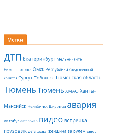
Метки
ДТП
Екатеринбург
Мельникайте
Омск
Республики
Нижневартовск
Следственный
Тюменская область
Сургут
Тобольск
комитет
Тюмень
Тюмень
Ханты-
ХМАО
авария
Мансийск
Челябинск
Широтная
видео
встречка
автобус
автопожар
грузовик
женщина за рулем
дети
драка
занос