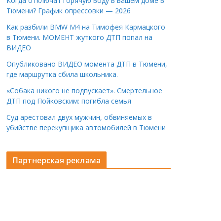
Когда отключат горячую воду в вашем доме в
Тюмени? График опрессовки — 2026
Как разбили BMW M4 на Тимофея Кармацкого
в Тюмени. МОМЕНТ жуткого ДТП попал на
ВИДЕО
Опубликовано ВИДЕО момента ДТП в Тюмени,
где маршрутка сбила школьника.
«Собака никого не подпускает». Смертельное
ДТП под Пойковским: погибла семья
Суд арестовал двух мужчин, обвиняемых в
убийстве перекупщика автомобилей в Тюмени
Партнерская реклама