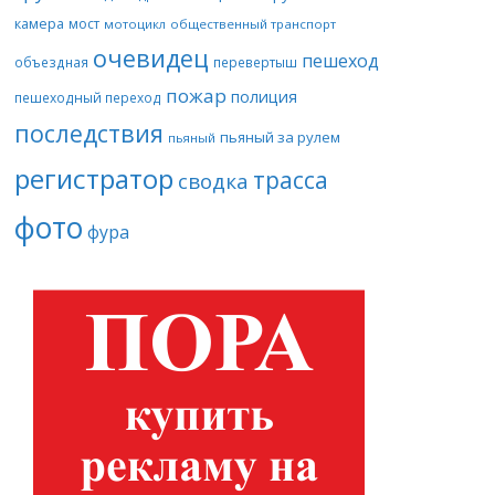
камера
мост
мотоцикл
общественный транспорт
очевидец
пешеход
объездная
перевертыш
пожар
полиция
пешеходный переход
последствия
пьяный за рулем
пьяный
регистратор
трасса
сводка
фото
фура