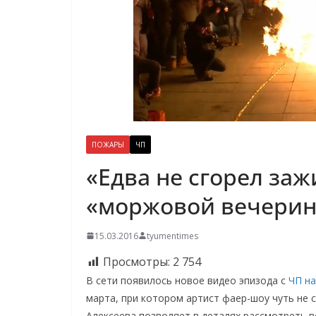
ПОЖАРЫ
ЧП
«Едва не сгорел за
«моржовой вечерин
15.03.2016
tyumentimes
Просмотры:
2 754
В сети появилось новое видео эпизода с
ЧП н
марта, при котором артист фаер-шоу чуть не 
Алексеева позволяет в деталях рассмотреть 