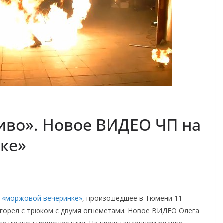
живо». Новое ВИДЕО ЧП на
ке»
а «моржовой вечеринке»
, произошедшее в Тюмени 11
сгорел с трюком с двумя огнеметами. Новое ВИДЕО Олега
все нюансы происшествия. На представленном ролике