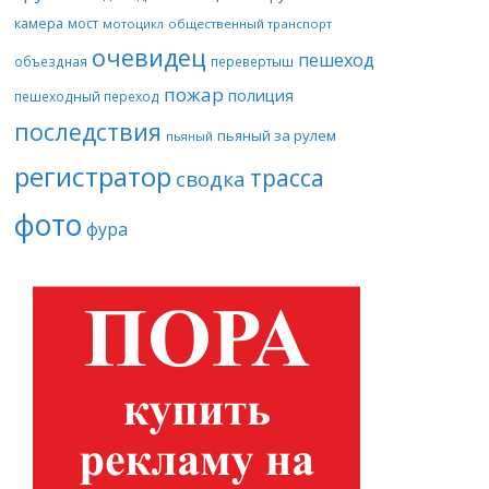
камера
мост
мотоцикл
общественный транспорт
очевидец
пешеход
объездная
перевертыш
пожар
полиция
пешеходный переход
последствия
пьяный за рулем
пьяный
регистратор
трасса
сводка
фото
фура