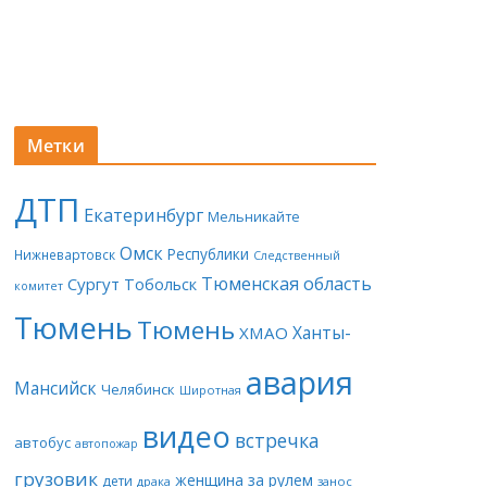
Метки
ДТП
Екатеринбург
Мельникайте
Омск
Республики
Нижневартовск
Следственный
Тюменская область
Сургут
Тобольск
комитет
Тюмень
Тюмень
Ханты-
ХМАО
авария
Мансийск
Челябинск
Широтная
видео
встречка
автобус
автопожар
грузовик
женщина за рулем
дети
драка
занос