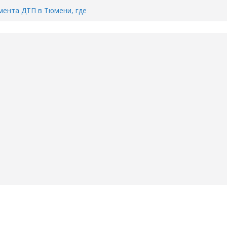
ента ДТП в Тюмени, где
ка.
сь список и график работы
юмени
Адреса пунктов бесплатного
воду в вашем доме в Тюмени?
6
Тимофея Кармацкого в Тюмени.
пал на ВИДЕО