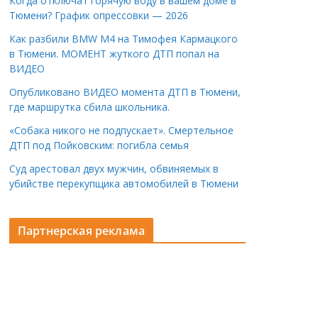
Когда отключат горячую воду в вашем доме в
Тюмени? График опрессовки — 2026
Как разбили BMW M4 на Тимофея Кармацкого
в Тюмени. МОМЕНТ жуткого ДТП попал на
ВИДЕО
Опубликовано ВИДЕО момента ДТП в Тюмени,
где маршрутка сбила школьника.
«Собака никого не подпускает». Смертельное
ДТП под Пойковским: погибла семья
Суд арестовал двух мужчин, обвиняемых в
убийстве перекупщика автомобилей в Тюмени
Партнерская реклама