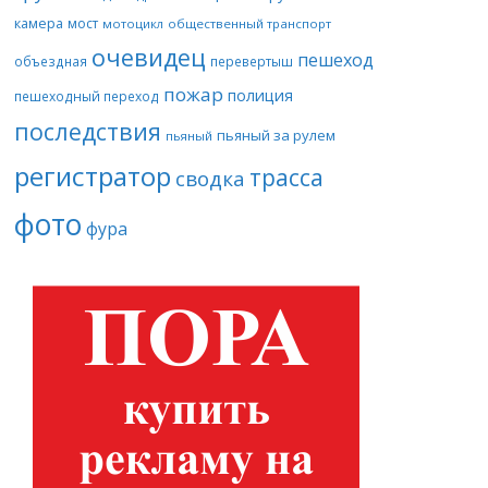
камера
мост
мотоцикл
общественный транспорт
очевидец
пешеход
объездная
перевертыш
пожар
полиция
пешеходный переход
последствия
пьяный за рулем
пьяный
регистратор
трасса
сводка
фото
фура