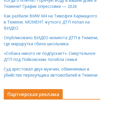
Когда отключат горячую воду в вашем доме в
Тюмени? График опрессовки — 2026
Как разбили BMW M4 на Тимофея Кармацкого
в Тюмени. МОМЕНТ жуткого ДТП попал на
ВИДЕО
Опубликовано ВИДЕО момента ДТП в Тюмени,
где маршрутка сбила школьника.
«Собака никого не подпускает». Смертельное
ДТП под Пойковским: погибла семья
Суд арестовал двух мужчин, обвиняемых в
убийстве перекупщика автомобилей в Тюмени
Партнерская реклама