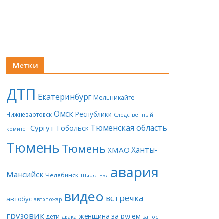
Метки
ДТП
Екатеринбург
Мельникайте
Омск
Республики
Нижневартовск
Следственный
Тюменская область
Сургут
Тобольск
комитет
Тюмень
Тюмень
Ханты-
ХМАО
авария
Мансийск
Челябинск
Широтная
видео
встречка
автобус
автопожар
грузовик
женщина за рулем
дети
драка
занос