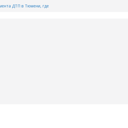
ента ДТП в Тюмени, где
ка.
сь список и график работы
юмени
Адреса пунктов бесплатного
воду в вашем доме в Тюмени?
6
Тимофея Кармацкого в Тюмени.
пал на ВИДЕО