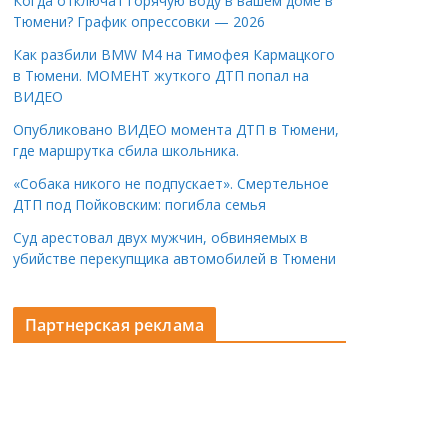
Когда отключат горячую воду в вашем доме в
Тюмени? График опрессовки — 2026
Как разбили BMW M4 на Тимофея Кармацкого
в Тюмени. МОМЕНТ жуткого ДТП попал на
ВИДЕО
Опубликовано ВИДЕО момента ДТП в Тюмени,
где маршрутка сбила школьника.
«Собака никого не подпускает». Смертельное
ДТП под Пойковским: погибла семья
Суд арестовал двух мужчин, обвиняемых в
убийстве перекупщика автомобилей в Тюмени
Партнерская реклама