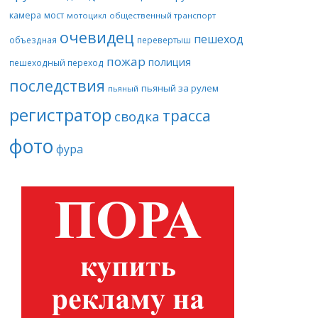
камера
мост
мотоцикл
общественный транспорт
очевидец
пешеход
объездная
перевертыш
пожар
полиция
пешеходный переход
последствия
пьяный за рулем
пьяный
регистратор
трасса
сводка
фото
фура