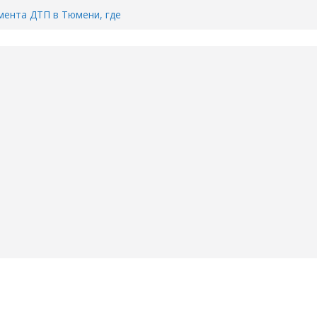
ента ДТП в Тюмени, где
ка.
сь список и график работы
юмени
Адреса пунктов бесплатного
воду в вашем доме в Тюмени?
6
Тимофея Кармацкого в Тюмени.
пал на ВИДЕО