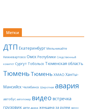
Метки
ДТП
Екатеринбург
Мельникайте
Омск
Республики
Нижневартовск
Следственный
Тюменская область
Сургут
Тобольск
комитет
Тюмень
Тюмень
Ханты-
ХМАО
авария
Мансийск
Челябинск
Широтная
видео
встречка
автобус
автопожар
грузовик
женщина за рулем
дети
драка
занос