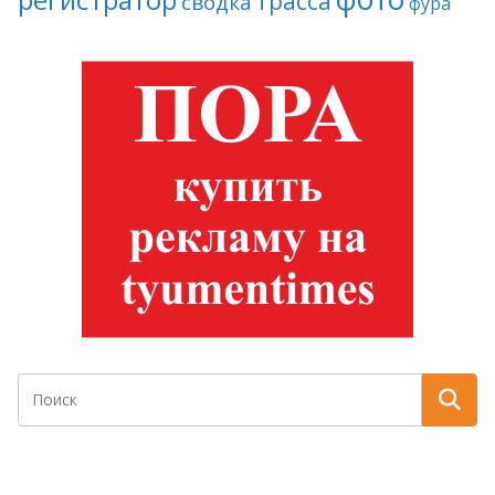
трасса
сводка
фура