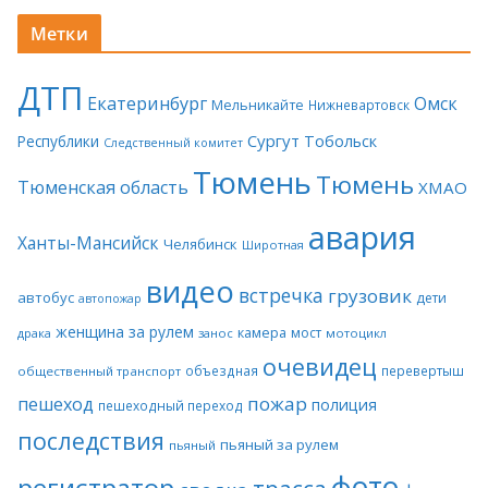
Метки
ДТП
Екатеринбург
Омск
Мельникайте
Нижневартовск
Сургут
Тобольск
Республики
Следственный комитет
Тюмень
Тюмень
Тюменская область
ХМАО
авария
Ханты-Мансийск
Челябинск
Широтная
видео
встречка
грузовик
автобус
дети
автопожар
женщина за рулем
камера
мост
драка
занос
мотоцикл
очевидец
объездная
перевертыш
общественный транспорт
пожар
пешеход
полиция
пешеходный переход
последствия
пьяный за рулем
пьяный
фото
регистратор