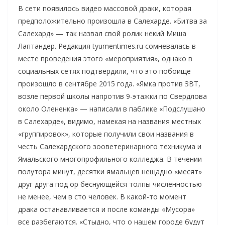
В сети появилось видео массовой драки, которая
предположительно произошла в Салехарде. «Битва за
Салехард» — так назвал свой ролик некий Миша
Лаптандер. Редакция tyumentimes.ru сомневалась в
месте проведения этого «мероприятия», однако в
социальных сетях подтвердили, что это побоище
произошло в сентябре 2015 года. «Ямка против ЗВТ,
возле первой школы напротив 9-этажки по Свердлова
около Олененка» — написали в паблике «Подслушано
в Салехарде», видимо, намекая на названия местных
«группировок», которые получили свои названия в
честь Салехардского зооветеринарного техникума и
Ямальского многопрофильного колледжа. В течении
полутора минут, десятки ямальцев нещадно «месят»
друг друга под ор беснующейся толпы численностью
не менее, чем в сто человек. В какой-то момент
драка останавливается и после команды «Мусора»
все разбегаются. «Стыдно, что о нашем городе будут