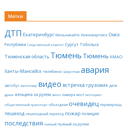
Метки
ДТП
Екатеринбург
Омск
Мельникайте
Нижневартовск
Сургут
Тобольск
Республики
Следственный комитет
Тюмень
Тюмень
Тюменская область
ХМАО
авария
Ханты-Мансийск
Челябинск
Широтная
видео
встречка
грузовик
автобус
дети
автопожар
женщина за рулем
камера
мост
драка
занос
мотоцикл
очевидец
объездная
перевертыш
общественный транспорт
пожар
пешеход
полиция
пешеходный переход
последствия
пьяный за рулем
пьяный