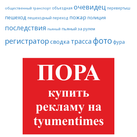
очевидец
объездная
перевертыш
общественный транспорт
пожар
пешеход
полиция
пешеходный переход
последствия
пьяный за рулем
пьяный
фото
регистратор
трасса
сводка
фура