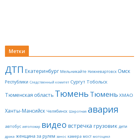
Метки
ДТП
Екатеринбург
Омск
Мельникайте
Нижневартовск
Сургут
Тобольск
Республики
Следственный комитет
Тюмень
Тюмень
Тюменская область
ХМАО
авария
Ханты-Мансийск
Челябинск
Широтная
видео
встречка
грузовик
автобус
дети
автопожар
женщина за рулем
камера
мост
драка
занос
мотоцикл