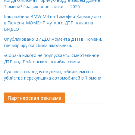
Когда отключат горячую воду в вашем доме в
Тюмени? График опрессовки — 2026
Как разбили BMW M4 на Тимофея Кармацкого
в Тюмени. МОМЕНТ жуткого ДТП попал на
ВИДЕО
Опубликовано ВИДЕО момента ДТП в Тюмени,
где маршрутка сбила школьника.
«Собака никого не подпускает». Смертельное
ДТП под Пойковским: погибла семья
Суд арестовал двух мужчин, обвиняемых в
убийстве перекупщика автомобилей в Тюмени
Партнерская реклама