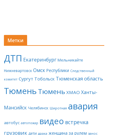
Метки
ДТП
Екатеринбург
Мельникайте
Омск
Республики
Нижневартовск
Следственный
Тюменская область
Сургут
Тобольск
комитет
Тюмень
Тюмень
Ханты-
ХМАО
авария
Мансийск
Челябинск
Широтная
видео
встречка
автобус
автопожар
грузовик
женщина за рулем
дети
драка
занос