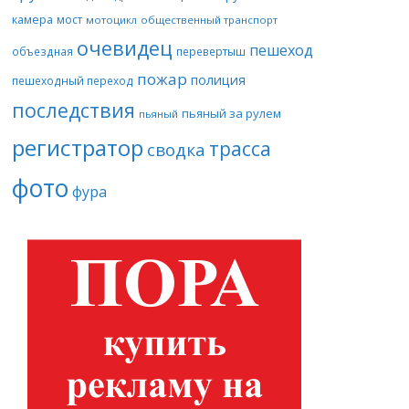
камера
мост
мотоцикл
общественный транспорт
очевидец
пешеход
объездная
перевертыш
пожар
полиция
пешеходный переход
последствия
пьяный за рулем
пьяный
регистратор
трасса
сводка
фото
фура