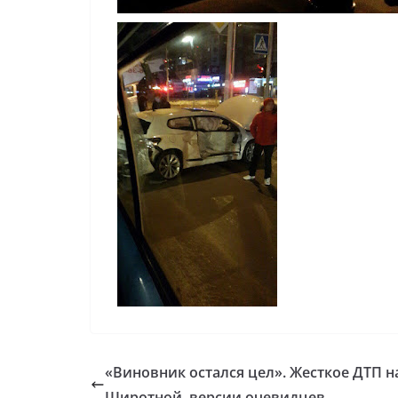
«Виновник остался цел». Жесткое ДТП н
Широтной, версии очевидцев