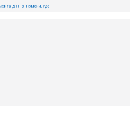
ента ДТП в Тюмени, где
ка.
сь список и график работы
юмени
Адреса пунктов бесплатного
воду в вашем доме в Тюмени?
6
Тимофея Кармацкого в Тюмени.
пал на ВИДЕО