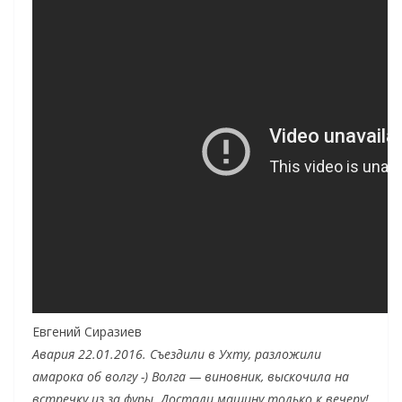
Евгений Сиразиев
Авария 22.01.2016. Съездили в Ухту, разложили
амарока об волгу -) Волга — виновник, выскочила на
встречку из за фуры. Достали машину только к вечеру!