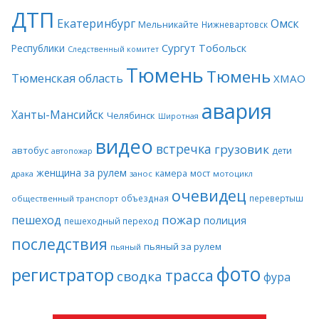
ДТП
Екатеринбург
Омск
Мельникайте
Нижневартовск
Сургут
Тобольск
Республики
Следственный комитет
Тюмень
Тюмень
Тюменская область
ХМАО
авария
Ханты-Мансийск
Челябинск
Широтная
видео
встречка
грузовик
автобус
дети
автопожар
женщина за рулем
камера
мост
драка
занос
мотоцикл
очевидец
объездная
перевертыш
общественный транспорт
пожар
пешеход
полиция
пешеходный переход
последствия
пьяный за рулем
пьяный
фото
регистратор
трасса
сводка
фура