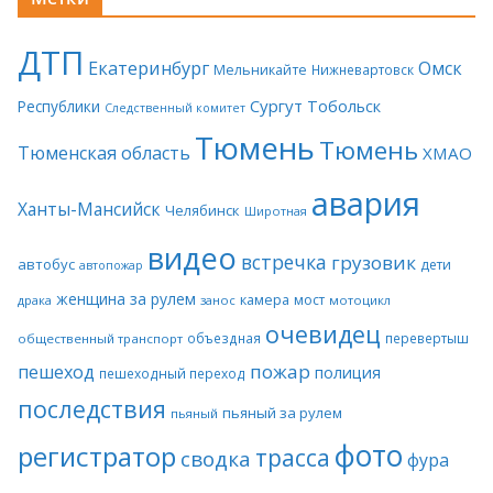
ДТП
Екатеринбург
Омск
Мельникайте
Нижневартовск
Сургут
Тобольск
Республики
Следственный комитет
Тюмень
Тюмень
Тюменская область
ХМАО
авария
Ханты-Мансийск
Челябинск
Широтная
видео
встречка
грузовик
автобус
дети
автопожар
женщина за рулем
камера
мост
драка
занос
мотоцикл
очевидец
объездная
перевертыш
общественный транспорт
пожар
пешеход
полиция
пешеходный переход
последствия
пьяный за рулем
пьяный
фото
регистратор
трасса
сводка
фура