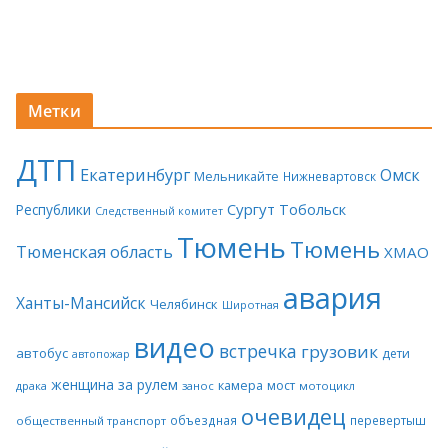
Метки
ДТП
Екатеринбург
Омск
Мельникайте
Нижневартовск
Сургут
Тобольск
Республики
Следственный комитет
Тюмень
Тюмень
Тюменская область
ХМАО
авария
Ханты-Мансийск
Челябинск
Широтная
видео
встречка
грузовик
автобус
дети
автопожар
женщина за рулем
камера
мост
драка
занос
мотоцикл
очевидец
объездная
перевертыш
общественный транспорт