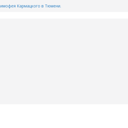
Тимофея Кармацкого в Тюмени.
пал на ВИДЕО
ента ДТП в Тюмени, где
ка.
сь список и график работы
юмени
Адреса пунктов бесплатного
воду в вашем доме в Тюмени?
6