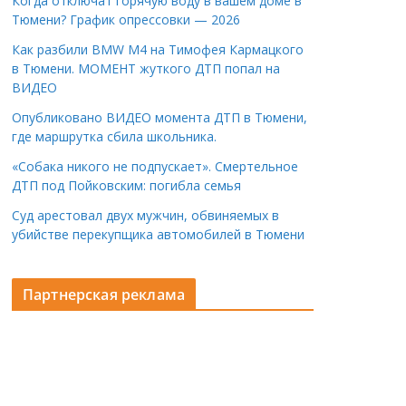
Когда отключат горячую воду в вашем доме в
Тюмени? График опрессовки — 2026
Как разбили BMW M4 на Тимофея Кармацкого
в Тюмени. МОМЕНТ жуткого ДТП попал на
ВИДЕО
Опубликовано ВИДЕО момента ДТП в Тюмени,
где маршрутка сбила школьника.
«Собака никого не подпускает». Смертельное
ДТП под Пойковским: погибла семья
Суд арестовал двух мужчин, обвиняемых в
убийстве перекупщика автомобилей в Тюмени
Партнерская реклама