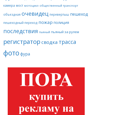
камера
мост
мотоцикл
общественный транспорт
очевидец
пешеход
объездная
перевертыш
пожар
полиция
пешеходный переход
последствия
пьяный за рулем
пьяный
регистратор
трасса
сводка
фото
фура