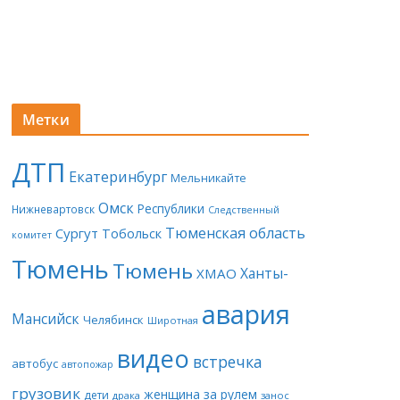
Метки
ДТП
Екатеринбург
Мельникайте
Омск
Республики
Нижневартовск
Следственный
Тюменская область
Сургут
Тобольск
комитет
Тюмень
Тюмень
Ханты-
ХМАО
авария
Мансийск
Челябинск
Широтная
видео
встречка
автобус
автопожар
грузовик
женщина за рулем
дети
драка
занос