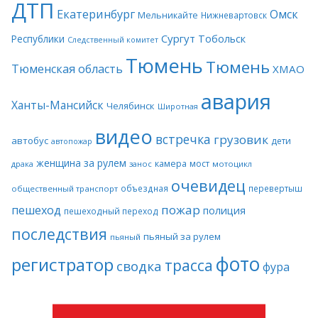
ДТП
Екатеринбург
Омск
Мельникайте
Нижневартовск
Сургут
Тобольск
Республики
Следственный комитет
Тюмень
Тюмень
Тюменская область
ХМАО
авария
Ханты-Мансийск
Челябинск
Широтная
видео
встречка
грузовик
автобус
дети
автопожар
женщина за рулем
камера
мост
драка
занос
мотоцикл
очевидец
объездная
перевертыш
общественный транспорт
пожар
пешеход
полиция
пешеходный переход
последствия
пьяный за рулем
пьяный
фото
регистратор
трасса
сводка
фура