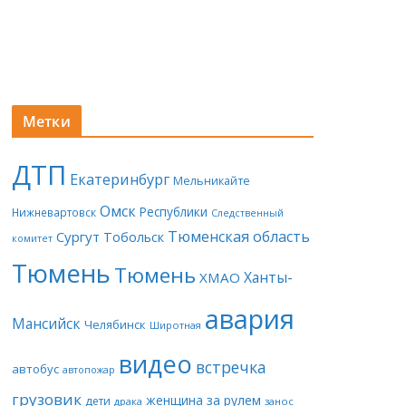
Метки
ДТП
Екатеринбург
Мельникайте
Омск
Республики
Нижневартовск
Следственный
Тюменская область
Сургут
Тобольск
комитет
Тюмень
Тюмень
Ханты-
ХМАО
авария
Мансийск
Челябинск
Широтная
видео
встречка
автобус
автопожар
грузовик
женщина за рулем
дети
драка
занос