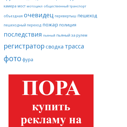
камера
мост
мотоцикл
общественный транспорт
очевидец
пешеход
объездная
перевертыш
пожар
полиция
пешеходный переход
последствия
пьяный за рулем
пьяный
регистратор
трасса
сводка
фото
фура