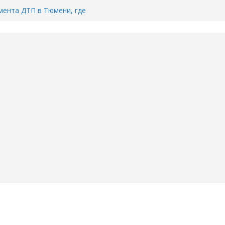
ента ДТП в Тюмени, где
ка.
сь список и график работы
юмени
Адреса пунктов бесплатного
воду в вашем доме в Тюмени?
6
Тимофея Кармацкого в Тюмени.
пал на ВИДЕО