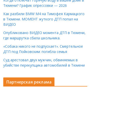
Когда отключат горячую воду в вашем доме в
Тюмени? График опрессовки — 2026
Как разбили BMW M4 на Тимофея Кармацкого
в Тюмени. МОМЕНТ жуткого ДТП попал на
ВИДЕО
Опубликовано ВИДЕО момента ДТП в Тюмени,
где маршрутка сбила школьника.
«Собака никого не подпускает». Смертельное
ДТП под Пойковским: погибла семья
Суд арестовал двух мужчин, обвиняемых в
убийстве перекупщика автомобилей в Тюмени
Партнерская реклама