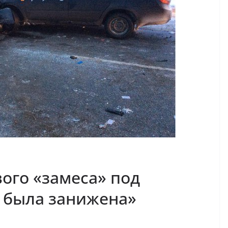
ого «замеса» под
я была занижена»