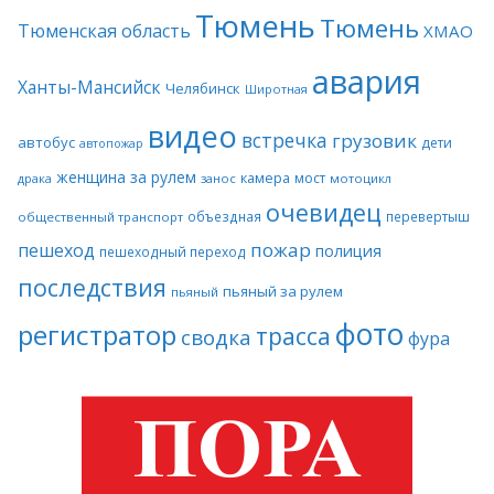
Тюмень
Тюмень
Тюменская область
ХМАО
авария
Ханты-Мансийск
Челябинск
Широтная
видео
встречка
грузовик
автобус
дети
автопожар
женщина за рулем
камера
мост
драка
занос
мотоцикл
очевидец
объездная
перевертыш
общественный транспорт
пожар
пешеход
полиция
пешеходный переход
последствия
пьяный за рулем
пьяный
фото
регистратор
трасса
сводка
фура