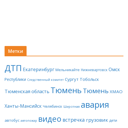
Метки
ДТП
Екатеринбург
Омск
Мельникайте
Нижневартовск
Сургут
Тобольск
Республики
Следственный комитет
Тюмень
Тюмень
Тюменская область
ХМАО
авария
Ханты-Мансийск
Челябинск
Широтная
видео
встречка
грузовик
автобус
дети
автопожар