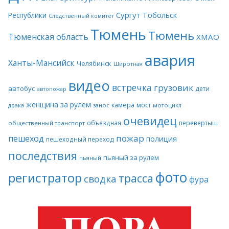
Сургут
Тобольск
Республики
Следственный комитет
Тюмень
Тюмень
Тюменская область
ХМАО
авария
Ханты-Мансийск
Челябинск
Широтная
видео
встречка
грузовик
автобус
дети
автопожар
женщина за рулем
камера
мост
драка
занос
мотоцикл
очевидец
объездная
перевертыш
общественный транспорт
пожар
пешеход
полиция
пешеходный переход
последствия
пьяный за рулем
пьяный
фото
регистратор
трасса
сводка
фура