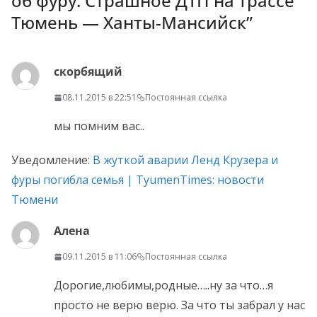
об фуру. Страшное ДТП на трассе
Тюмень — Ханты-Мансийск
”
скорбящий
08.11.2015 в 22:51
Постоянная ссылка
мы помним вас..
Уведомление:
В жуткой аварии Ленд Крузера и
фуры погибла семья | TyumenTimes: новости
Тюмени
Алена
09.11.2015 в 11:06
Постоянная ссылка
Дорогие,любимы,родные…..ну за что…я
просто не верю верю. За что ты забрал у нас