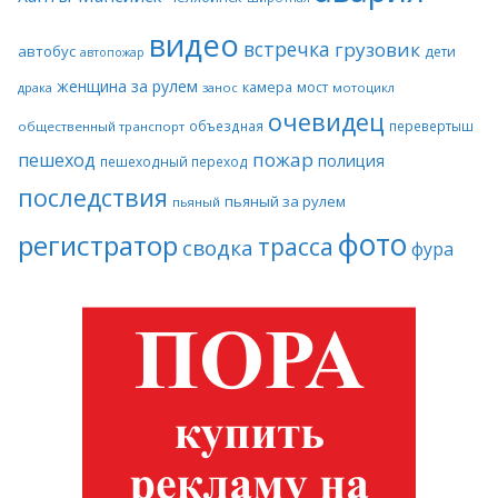
видео
встречка
грузовик
автобус
дети
автопожар
женщина за рулем
камера
мост
драка
занос
мотоцикл
очевидец
объездная
перевертыш
общественный транспорт
пожар
пешеход
полиция
пешеходный переход
последствия
пьяный за рулем
пьяный
фото
регистратор
трасса
сводка
фура