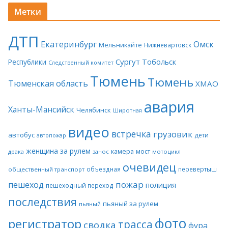
Метки
ДТП
Екатеринбург
Омск
Мельникайте
Нижневартовск
Сургут
Тобольск
Республики
Следственный комитет
Тюмень
Тюмень
Тюменская область
ХМАО
авария
Ханты-Мансийск
Челябинск
Широтная
видео
встречка
грузовик
автобус
дети
автопожар
женщина за рулем
камера
мост
драка
занос
мотоцикл
очевидец
объездная
перевертыш
общественный транспорт
пожар
пешеход
полиция
пешеходный переход
последствия
пьяный за рулем
пьяный
фото
регистратор
трасса
сводка
фура