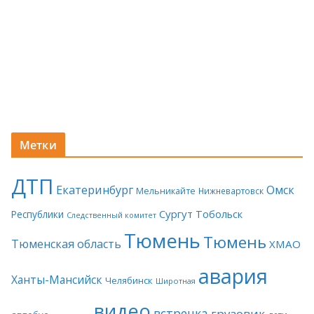
Метки
ДТП
Екатеринбург
Омск
Мельникайте
Нижневартовск
Сургут
Тобольск
Республики
Следственный комитет
Тюмень
Тюмень
Тюменская область
ХМАО
авария
Ханты-Мансийск
Челябинск
Широтная
видео
встречка
грузовик