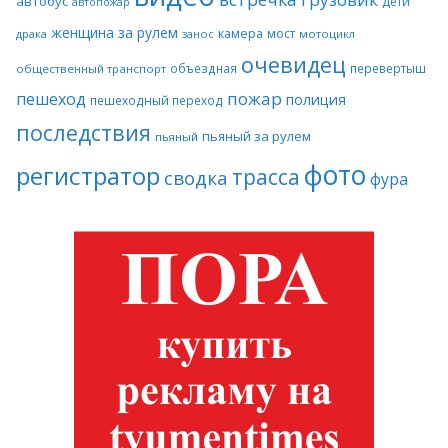
автобус
дети
автопожар
женщина за рулем
камера
мост
драка
занос
мотоцикл
очевидец
объездная
перевертыш
общественный транспорт
пожар
пешеход
полиция
пешеходный переход
последствия
пьяный за рулем
пьяный
фото
регистратор
трасса
сводка
фура