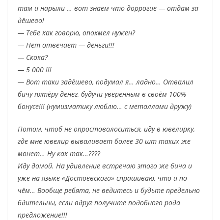
там и нарыли … вот знаем что доррогие — отдам за
дёшево!
— Тебе как говорю, опохмел нужен?
— Нет отвечает — деньги!!!
— Скока?
— 5 000 !!!
— Вот таки задёшево, подумал я… ладно… Отвалил
бичу пятёру денег, будучи уверенным в своём 100%
бонусе!!! (нумизматику люблю… с металлами дружу)
Потом, чтоб не опростоволоситься, иду в ювелирку,
где мне ювелир вываливает более 30 шт таких же
монет… Ну как так…????
Иду домой. На удивление встречаю этого же бича и
уже на языке «Достоевского» спрашиваю, что и по
чём… Вообще ребята, не ведитесь и будьте предельно
бдительны, если вдруг получите подобного рода
предложение!!!