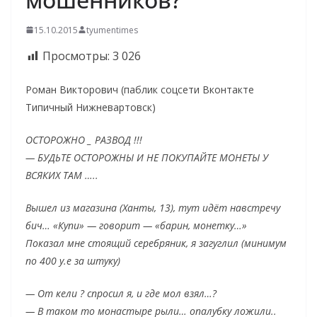
15.10.2015
tyumentimes
Просмотры:
3 026
Роман Викторович (паблик соцсети Вконтакте
Типичный Нижневартовск)
ОСТОРОЖНО _ РАЗВОД !!!
— БУДЬТЕ ОСТОРОЖНЫ И НЕ ПОКУПАЙТЕ МОНЕТЫ У
ВСЯКИХ ТАМ …..
Вышел из магазина (Ханты, 13), тут идёт навстречу
бич… «Купи» — говорит — «барин, монетку…»
Показал мне стоящий серебряник, я загуглил (минимум
по 400 у.е за штуку)
— От кели ? спросил я, и где мол взял…?
— В таком то монастыре рыли… опалубку ложили..