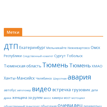
Метки
ДТП
Екатеринбург
Омск
Мельникайте
Нижневартовск
Сургут
Тобольск
Республики
Следственный комитет
Тюмень
Тюмень
Тюменская область
ХМАО
авария
Ханты-Мансийск
Челябинск
Широтная
видео
встречка
грузовик
автобус
дети
автопожар
женщина за рулем
камера
мост
драка
занос
мотоцикл
очевидец
объездная
перевертыш
общественный транспорт