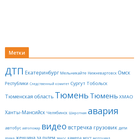
Метки
ДТП
Екатеринбург
Омск
Мельникайте
Нижневартовск
Сургут
Тобольск
Республики
Следственный комитет
Тюмень
Тюмень
Тюменская область
ХМАО
авария
Ханты-Мансийск
Челябинск
Широтная
видео
встречка
грузовик
автобус
дети
автопожар
женщина за рулем
камера
мост
драка
занос
мотоцикл