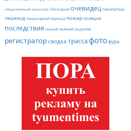
очевидец
объездная
перевертыш
общественный транспорт
пожар
пешеход
полиция
пешеходный переход
последствия
пьяный за рулем
пьяный
фото
регистратор
трасса
сводка
фура