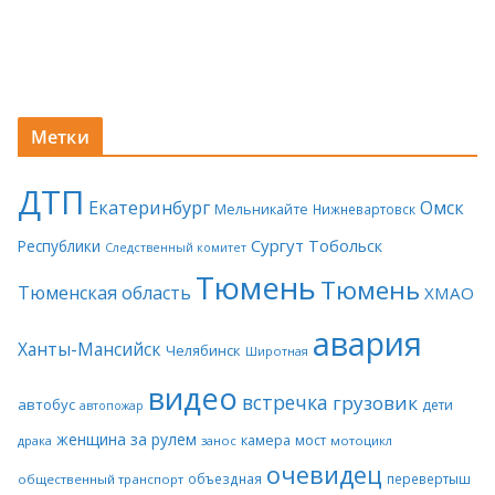
Метки
ДТП
Екатеринбург
Омск
Мельникайте
Нижневартовск
Сургут
Тобольск
Республики
Следственный комитет
Тюмень
Тюмень
Тюменская область
ХМАО
авария
Ханты-Мансийск
Челябинск
Широтная
видео
встречка
грузовик
автобус
дети
автопожар
женщина за рулем
камера
мост
драка
занос
мотоцикл
очевидец
объездная
перевертыш
общественный транспорт