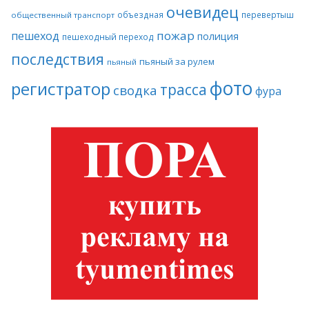
очевидец
объездная
перевертыш
общественный транспорт
пожар
пешеход
полиция
пешеходный переход
последствия
пьяный за рулем
пьяный
фото
регистратор
трасса
сводка
фура