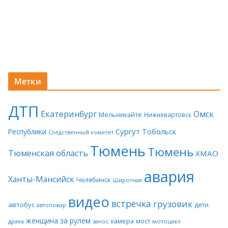
Метки
ДТП
Екатеринбург
Омск
Мельникайте
Нижневартовск
Сургут
Тобольск
Республики
Следственный комитет
Тюмень
Тюмень
Тюменская область
ХМАО
авария
Ханты-Мансийск
Челябинск
Широтная
видео
встречка
грузовик
автобус
дети
автопожар
женщина за рулем
камера
мост
драка
занос
мотоцикл