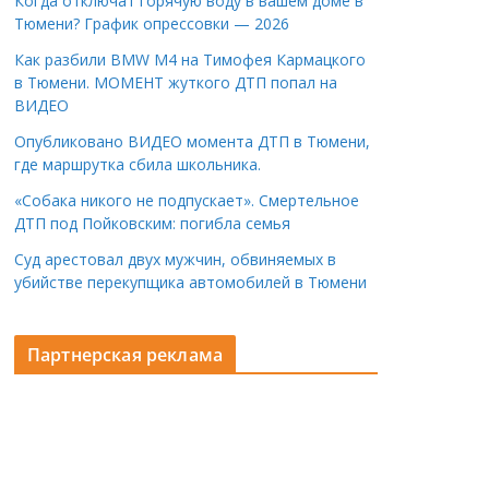
Когда отключат горячую воду в вашем доме в
Тюмени? График опрессовки — 2026
Как разбили BMW M4 на Тимофея Кармацкого
в Тюмени. МОМЕНТ жуткого ДТП попал на
ВИДЕО
Опубликовано ВИДЕО момента ДТП в Тюмени,
где маршрутка сбила школьника.
«Собака никого не подпускает». Смертельное
ДТП под Пойковским: погибла семья
Суд арестовал двух мужчин, обвиняемых в
убийстве перекупщика автомобилей в Тюмени
Партнерская реклама