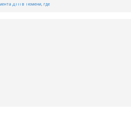
ента ДТП в Тюмени, где
ка.
сь список и график работы
юмени
Адреса пунктов бесплатного
воду в вашем доме в Тюмени?
6
Тимофея Кармацкого в Тюмени.
пал на ВИДЕО