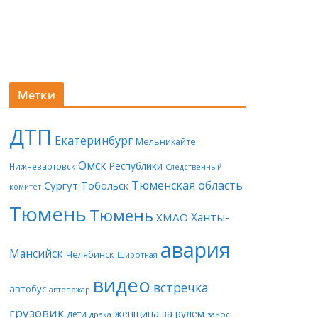
Метки
ДТП
Екатеринбург
Мельникайте
Омск
Республики
Нижневартовск
Следственный
Тюменская область
Сургут
Тобольск
комитет
Тюмень
Тюмень
Ханты-
ХМАО
авария
Мансийск
Челябинск
Широтная
видео
встречка
автобус
автопожар
грузовик
женщина за рулем
дети
драка
занос