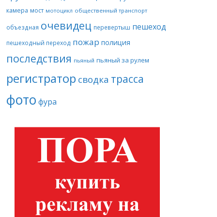
камера
мост
мотоцикл
общественный транспорт
очевидец
пешеход
объездная
перевертыш
пожар
полиция
пешеходный переход
последствия
пьяный за рулем
пьяный
регистратор
трасса
сводка
фото
фура