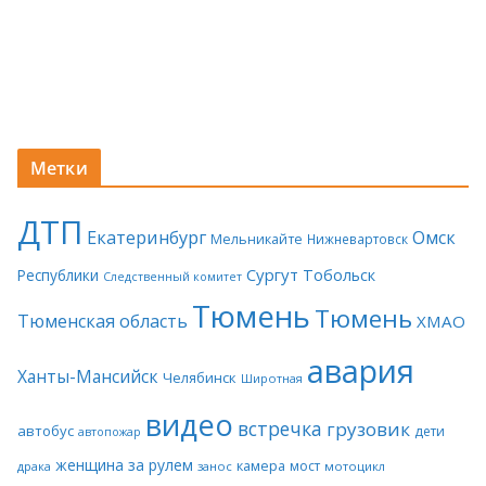
Метки
ДТП
Екатеринбург
Омск
Мельникайте
Нижневартовск
Сургут
Тобольск
Республики
Следственный комитет
Тюмень
Тюмень
Тюменская область
ХМАО
авария
Ханты-Мансийск
Челябинск
Широтная
видео
встречка
грузовик
автобус
дети
автопожар
женщина за рулем
камера
мост
драка
занос
мотоцикл