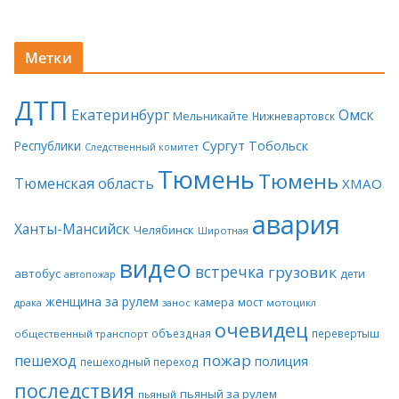
Метки
ДТП
Екатеринбург
Омск
Мельникайте
Нижневартовск
Сургут
Тобольск
Республики
Следственный комитет
Тюмень
Тюмень
Тюменская область
ХМАО
авария
Ханты-Мансийск
Челябинск
Широтная
видео
встречка
грузовик
автобус
дети
автопожар
женщина за рулем
камера
мост
драка
занос
мотоцикл
очевидец
объездная
перевертыш
общественный транспорт
пожар
пешеход
полиция
пешеходный переход
последствия
пьяный за рулем
пьяный