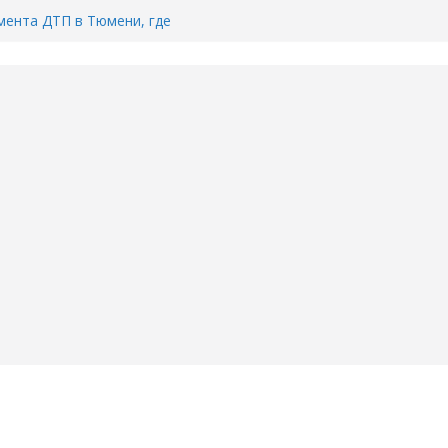
Тимофея Кармацкого в Тюмени.
пал на ВИДЕО
ента ДТП в Тюмени, где
ка.
сь список и график работы
юмени
Адреса пунктов бесплатного
воду в вашем доме в Тюмени?
6