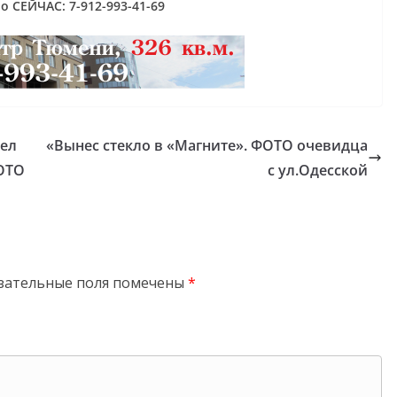
 СЕЙЧАС: 7-912-993-41-69
пел
«Вынес стекло в «Магните». ФОТО очевидца
ФОТО
с ул.Одесской
зательные поля помечены
*