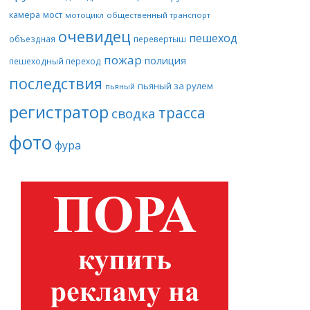
камера
мост
мотоцикл
общественный транспорт
очевидец
пешеход
объездная
перевертыш
пожар
полиция
пешеходный переход
последствия
пьяный за рулем
пьяный
регистратор
трасса
сводка
фото
фура