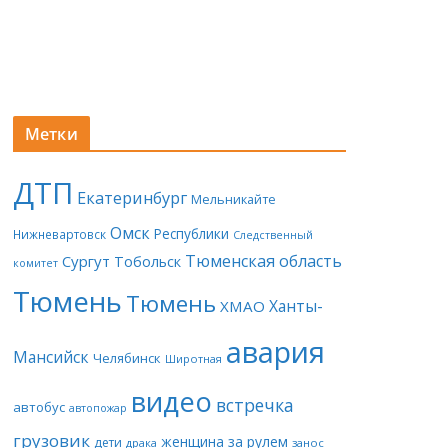
Метки
ДТП
Екатеринбург
Мельникайте
Омск
Республики
Нижневартовск
Следственный
Тюменская область
Сургут
Тобольск
комитет
Тюмень
Тюмень
Ханты-
ХМАО
авария
Мансийск
Челябинск
Широтная
видео
встречка
автобус
автопожар
грузовик
женщина за рулем
дети
драка
занос