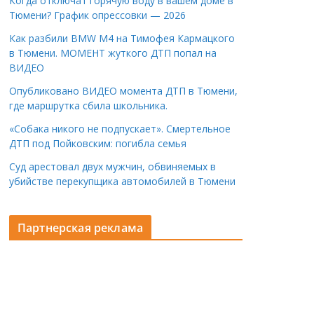
Когда отключат горячую воду в вашем доме в
Тюмени? График опрессовки — 2026
Как разбили BMW M4 на Тимофея Кармацкого
в Тюмени. МОМЕНТ жуткого ДТП попал на
ВИДЕО
Опубликовано ВИДЕО момента ДТП в Тюмени,
где маршрутка сбила школьника.
«Собака никого не подпускает». Смертельное
ДТП под Пойковским: погибла семья
Суд арестовал двух мужчин, обвиняемых в
убийстве перекупщика автомобилей в Тюмени
Партнерская реклама