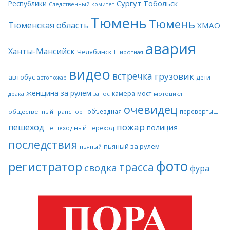
Сургут
Тобольск
Республики
Следственный комитет
Тюмень
Тюмень
Тюменская область
ХМАО
авария
Ханты-Мансийск
Челябинск
Широтная
видео
встречка
грузовик
автобус
дети
автопожар
женщина за рулем
камера
мост
драка
занос
мотоцикл
очевидец
объездная
перевертыш
общественный транспорт
пожар
пешеход
полиция
пешеходный переход
последствия
пьяный за рулем
пьяный
фото
регистратор
трасса
сводка
фура