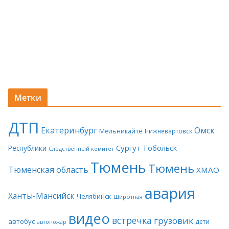
Метки
ДТП
Екатеринбург
Омск
Мельникайте
Нижневартовск
Сургут
Тобольск
Республики
Следственный комитет
Тюмень
Тюмень
Тюменская область
ХМАО
авария
Ханты-Мансийск
Челябинск
Широтная
видео
встречка
грузовик
автобус
дети
автопожар