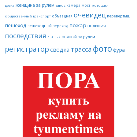
женщина за рулем
камера
мост
драка
занос
мотоцикл
очевидец
объездная
перевертыш
общественный транспорт
пожар
пешеход
полиция
пешеходный переход
последствия
пьяный за рулем
пьяный
фото
регистратор
трасса
сводка
фура