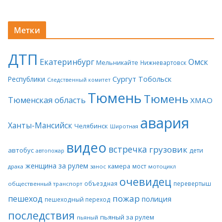
Метки
ДТП
Екатеринбург
Омск
Мельникайте
Нижневартовск
Сургут
Тобольск
Республики
Следственный комитет
Тюмень
Тюмень
Тюменская область
ХМАО
авария
Ханты-Мансийск
Челябинск
Широтная
видео
встречка
грузовик
автобус
дети
автопожар
женщина за рулем
камера
мост
драка
занос
мотоцикл
очевидец
объездная
перевертыш
общественный транспорт
пожар
пешеход
полиция
пешеходный переход
последствия
пьяный за рулем
пьяный