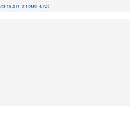
ента ДТП в Тюмени, где
ка.
сь список и график работы
юмени
Адреса пунктов бесплатного
воду в вашем доме в Тюмени?
6
Тимофея Кармацкого в Тюмени.
пал на ВИДЕО