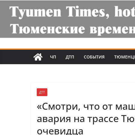
ЧП
ДТП
СОБЫТИЯ
ТЮМЕНЦ
ДТП
«Смотри, что от ма
авария на трассе Т
очевидца