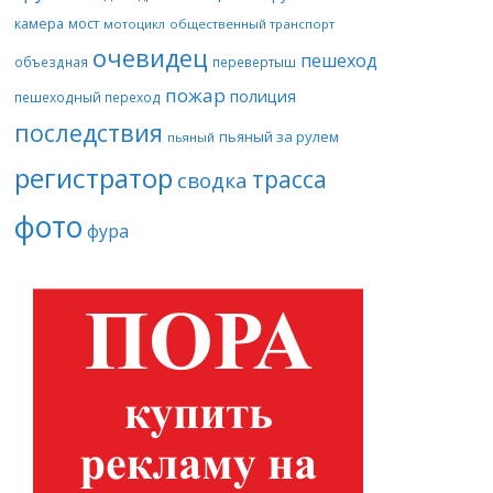
камера
мост
мотоцикл
общественный транспорт
очевидец
пешеход
объездная
перевертыш
пожар
полиция
пешеходный переход
последствия
пьяный за рулем
пьяный
регистратор
трасса
сводка
фото
фура