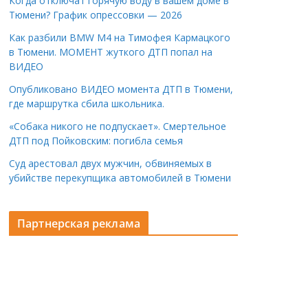
Когда отключат горячую воду в вашем доме в
Тюмени? График опрессовки — 2026
Как разбили BMW M4 на Тимофея Кармацкого
в Тюмени. МОМЕНТ жуткого ДТП попал на
ВИДЕО
Опубликовано ВИДЕО момента ДТП в Тюмени,
где маршрутка сбила школьника.
«Собака никого не подпускает». Смертельное
ДТП под Пойковским: погибла семья
Суд арестовал двух мужчин, обвиняемых в
убийстве перекупщика автомобилей в Тюмени
Партнерская реклама