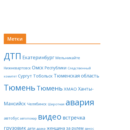
Метки
ДТП
Екатеринбург
Мельникайте
Омск
Республики
Нижневартовск
Следственный
Тюменская область
Сургут
Тобольск
комитет
Тюмень
Тюмень
Ханты-
ХМАО
авария
Мансийск
Челябинск
Широтная
видео
встречка
автобус
автопожар
грузовик
женщина за рулем
дети
драка
занос