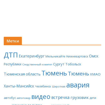
Метки
ДТП
Екатеринбург
Омск
Мельникайте
Нижневартовск
Сургут
Тобольск
Республики
Следственный комитет
Тюмень
Тюмень
Тюменская область
ХМАО
авария
Ханты-Мансийск
Челябинск
Широтная
видео
встречка
грузовик
автобус
дети
автопожар