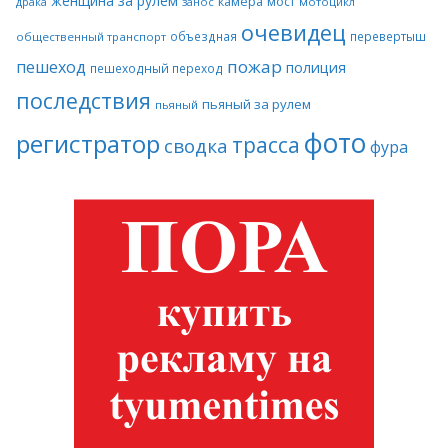
женщина за рулем
камера
мост
драка
занос
мотоцикл
очевидец
объездная
перевертыш
общественный транспорт
пожар
пешеход
полиция
пешеходный переход
последствия
пьяный за рулем
пьяный
фото
регистратор
трасса
сводка
фура