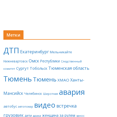
Метки
ДТП
Екатеринбург
Мельникайте
Омск
Республики
Нижневартовск
Следственный
Тюменская область
Сургут
Тобольск
комитет
Тюмень
Тюмень
Ханты-
ХМАО
авария
Мансийск
Челябинск
Широтная
видео
встречка
автобус
автопожар
грузовик
женщина за рулем
дети
драка
занос