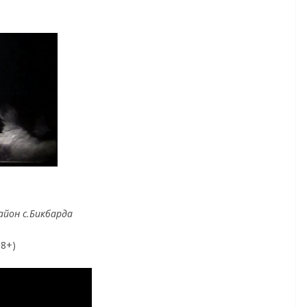
айон с.Бикбарда
18+)