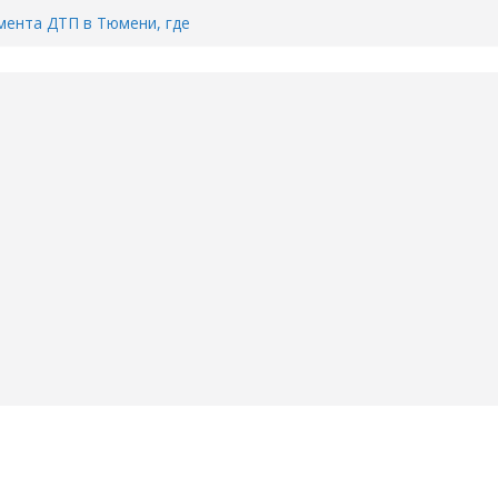
ента ДТП в Тюмени, где
ка.
сь список и график работы
юмени
Адреса пунктов бесплатного
воду в вашем доме в Тюмени?
6
Тимофея Кармацкого в Тюмени.
пал на ВИДЕО