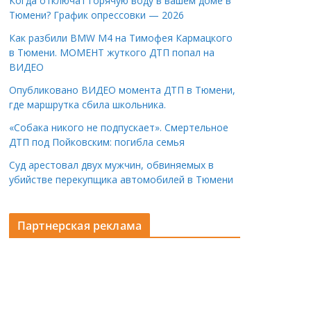
Когда отключат горячую воду в вашем доме в
Тюмени? График опрессовки — 2026
Как разбили BMW M4 на Тимофея Кармацкого
в Тюмени. МОМЕНТ жуткого ДТП попал на
ВИДЕО
Опубликовано ВИДЕО момента ДТП в Тюмени,
где маршрутка сбила школьника.
«Собака никого не подпускает». Смертельное
ДТП под Пойковским: погибла семья
Суд арестовал двух мужчин, обвиняемых в
убийстве перекупщика автомобилей в Тюмени
Партнерская реклама