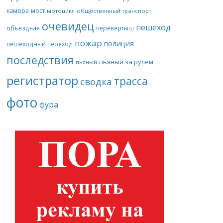
камера
мост
мотоцикл
общественный транспорт
очевидец
пешеход
объездная
перевертыш
пожар
полиция
пешеходный переход
последствия
пьяный за рулем
пьяный
регистратор
трасса
сводка
фото
фура