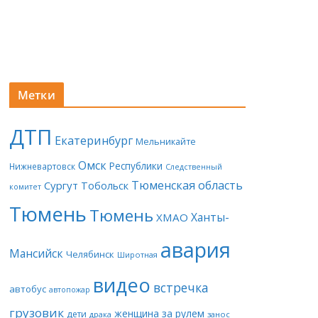
Метки
ДТП
Екатеринбург
Мельникайте
Омск
Республики
Нижневартовск
Следственный
Тюменская область
Сургут
Тобольск
комитет
Тюмень
Тюмень
Ханты-
ХМАО
авария
Мансийск
Челябинск
Широтная
видео
встречка
автобус
автопожар
грузовик
женщина за рулем
дети
драка
занос