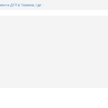
ента ДТП в Тюмени, где
ка.
сь список и график работы
юмени
Адреса пунктов бесплатного
воду в вашем доме в Тюмени?
6
Тимофея Кармацкого в Тюмени.
пал на ВИДЕО