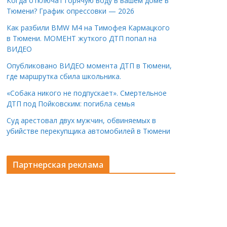
Когда отключат горячую воду в вашем доме в
Тюмени? График опрессовки — 2026
Как разбили BMW M4 на Тимофея Кармацкого
в Тюмени. МОМЕНТ жуткого ДТП попал на
ВИДЕО
Опубликовано ВИДЕО момента ДТП в Тюмени,
где маршрутка сбила школьника.
«Собака никого не подпускает». Смертельное
ДТП под Пойковским: погибла семья
Суд арестовал двух мужчин, обвиняемых в
убийстве перекупщика автомобилей в Тюмени
Партнерская реклама