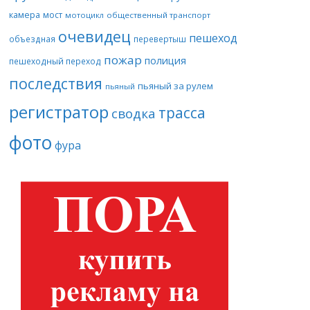
камера
мост
мотоцикл
общественный транспорт
очевидец
пешеход
объездная
перевертыш
пожар
полиция
пешеходный переход
последствия
пьяный за рулем
пьяный
регистратор
трасса
сводка
фото
фура