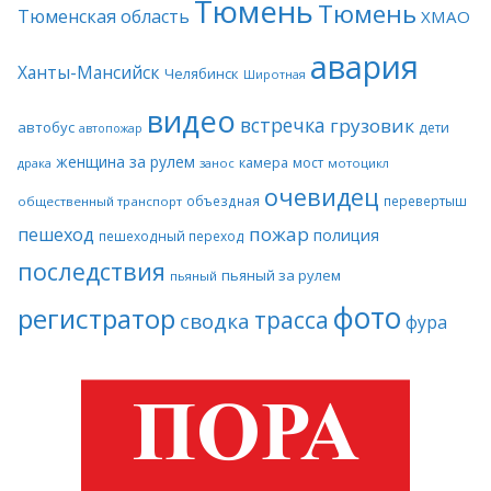
Тюмень
Тюмень
Тюменская область
ХМАО
авария
Ханты-Мансийск
Челябинск
Широтная
видео
встречка
грузовик
автобус
дети
автопожар
женщина за рулем
камера
мост
драка
занос
мотоцикл
очевидец
объездная
перевертыш
общественный транспорт
пожар
пешеход
полиция
пешеходный переход
последствия
пьяный за рулем
пьяный
фото
регистратор
трасса
сводка
фура