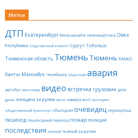
Метки
ДТП
Екатеринбург
Омск
Мельникайте
Нижневартовск
Сургут
Тобольск
Республики
Следственный комитет
Тюмень
Тюмень
Тюменская область
ХМАО
авария
Ханты-Мансийск
Челябинск
Широтная
видео
встречка
грузовик
автобус
дети
автопожар
женщина за рулем
камера
мост
драка
занос
мотоцикл
очевидец
объездная
перевертыш
общественный транспорт
пожар
пешеход
полиция
пешеходный переход
последствия
пьяный за рулем
пьяный