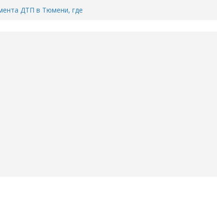
ента ДТП в Тюмени, где
ка.
сь список и график работы
юмени
Адреса пунктов бесплатного
воду в вашем доме в Тюмени?
6
Тимофея Кармацкого в Тюмени.
пал на ВИДЕО