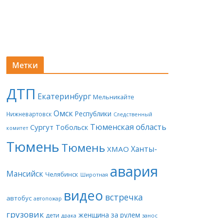
Метки
ДТП
Екатеринбург
Мельникайте
Омск
Республики
Нижневартовск
Следственный
Тюменская область
Сургут
Тобольск
комитет
Тюмень
Тюмень
Ханты-
ХМАО
авария
Мансийск
Челябинск
Широтная
видео
встречка
автобус
автопожар
грузовик
женщина за рулем
дети
драка
занос