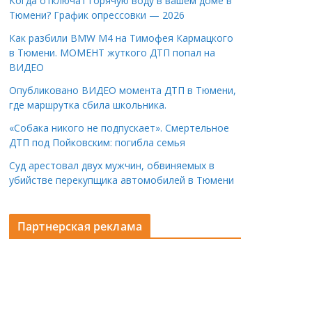
Когда отключат горячую воду в вашем доме в
Тюмени? График опрессовки — 2026
Как разбили BMW M4 на Тимофея Кармацкого
в Тюмени. МОМЕНТ жуткого ДТП попал на
ВИДЕО
Опубликовано ВИДЕО момента ДТП в Тюмени,
где маршрутка сбила школьника.
«Собака никого не подпускает». Смертельное
ДТП под Пойковским: погибла семья
Суд арестовал двух мужчин, обвиняемых в
убийстве перекупщика автомобилей в Тюмени
Партнерская реклама