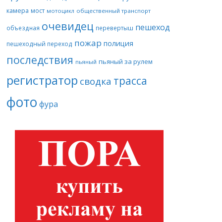
камера
мост
мотоцикл
общественный транспорт
очевидец
пешеход
объездная
перевертыш
пожар
полиция
пешеходный переход
последствия
пьяный за рулем
пьяный
регистратор
трасса
сводка
фото
фура