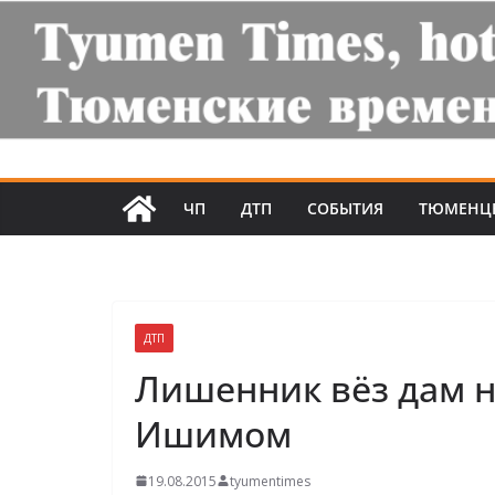
ЧП
ДТП
СОБЫТИЯ
ТЮМЕНЦ
ДТП
Лишенник вёз дам н
Ишимом
19.08.2015
tyumentimes