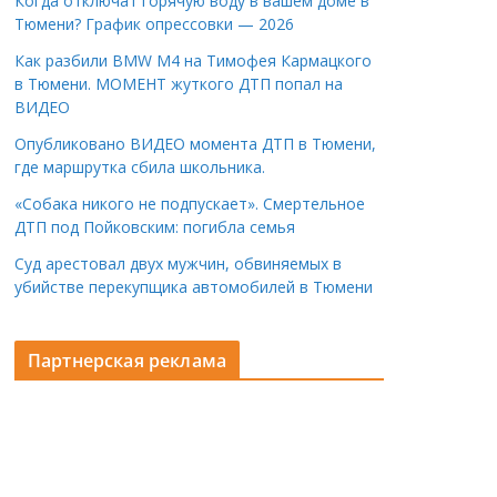
Когда отключат горячую воду в вашем доме в
Тюмени? График опрессовки — 2026
Как разбили BMW M4 на Тимофея Кармацкого
в Тюмени. МОМЕНТ жуткого ДТП попал на
ВИДЕО
Опубликовано ВИДЕО момента ДТП в Тюмени,
где маршрутка сбила школьника.
«Собака никого не подпускает». Смертельное
ДТП под Пойковским: погибла семья
Суд арестовал двух мужчин, обвиняемых в
убийстве перекупщика автомобилей в Тюмени
Партнерская реклама