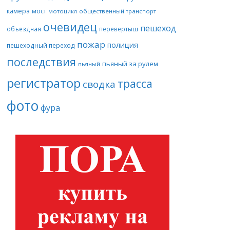
камера
мост
мотоцикл
общественный транспорт
очевидец
пешеход
объездная
перевертыш
пожар
полиция
пешеходный переход
последствия
пьяный за рулем
пьяный
регистратор
трасса
сводка
фото
фура