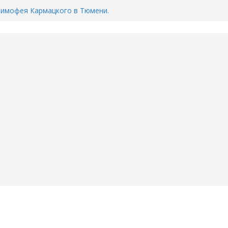
Тимофея Кармацкого в Тюмени.
пал на ВИДЕО
ента ДТП в Тюмени, где
ка.
сь список и график работы
юмени
Адреса пунктов бесплатного
воду в вашем доме в Тюмени?
6