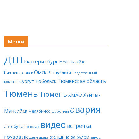
Метки
ДТП
Екатеринбург
Мельникайте
Омск
Республики
Нижневартовск
Следственный
Тюменская область
Сургут
Тобольск
комитет
Тюмень
Тюмень
Ханты-
ХМАО
авария
Мансийск
Челябинск
Широтная
видео
встречка
автобус
автопожар
грузовик
женщина за рулем
дети
драка
занос