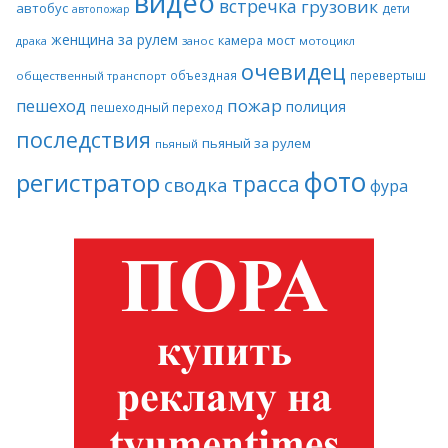
видео
встречка
грузовик
автобус
дети
автопожар
женщина за рулем
камера
мост
драка
занос
мотоцикл
очевидец
объездная
перевертыш
общественный транспорт
пожар
пешеход
полиция
пешеходный переход
последствия
пьяный за рулем
пьяный
фото
регистратор
трасса
сводка
фура